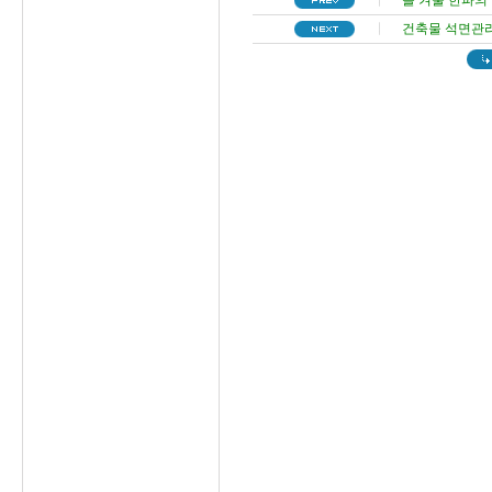
올 겨울 한파의
건축물 석면관